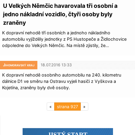
U Velkých Němčic havarovala tři osobní a
jedno nákladní vozidlo, čtyři osoby byly
zraněny
K dopravní nehodě tří osobních a jednoho nákladního
automobilu vyjížděly jednotky z PS Hustopeče a Židlochovice
odpoledne do Velkých Němčic. Na místě zjistily, že…
Jihomoravský kraj
18.07.2016 13:33
K dopravní nehodě osobního automobilu na 240. kilometru
dálnice D1 ve směru na Ostravu vyjeli hasiči z Vyškova a
Kojetína, zraněny byly dvě osoby.
«
927
»