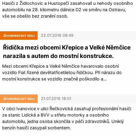
Hasiči z Židlochovic a Hustopečí zasahovali u nehody osobního
automobilu na 28. kilometru dálnice D2 ve směru na Ostravu,
vše se obešlo bez zranění osob.
Jihomoravský kraj
22.07.2016 09:49
Řidička mezi obcemi Křepice a Velké Němčice
narazila s autem do mostní konstrukce.
Mezi obcemi Křepice a Velké Němčice havarovalo osobní
vozidlo Fiat řízené devětatřicetiletou řidičkou. Při nárazu do
mostní konstrukce se vozidlo značně poškodilo a…
Jihomoravský kraj
21.07.2016 18:01
V obci Ivanovice v ulici Řečkovická zasahují profesionální hasiči
ze stanic Lidická a BVV u střetu motorky a osobního
automobilu, jedna osoba skončila v péči zdravotníků. Uniklý
benzín hasiči zasypali sorbentem.