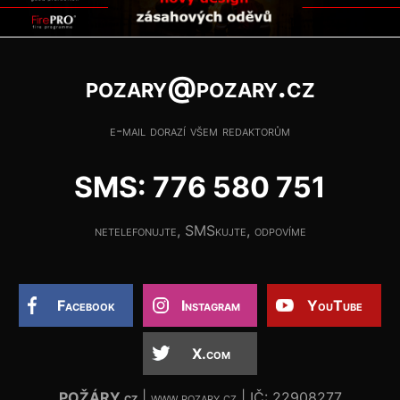
pozary@pozary.cz
e-mail dorazí všem redaktorům
SMS: 776 580 751
netelefonujte, SMSkujte, odpovíme
Facebook
Instagram
YouTube
X.com
POŽÁRY.cz
| www.pozary.cz | IČ: 22908277