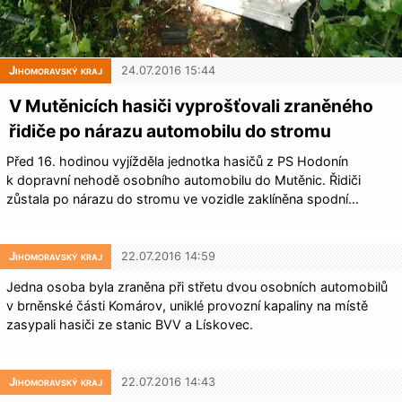
Jihomoravský kraj
24.07.2016 15:44
V Mutěnicích hasiči vyprošťovali zraněného
řidiče po nárazu automobilu do stromu
Před 16. hodinou vyjížděla jednotka hasičů z PS Hodonín
k dopravní nehodě osobního automobilu do Mutěnic. Řidiči
zůstala po nárazu do stromu ve vozidle zaklíněna spodní…
Jihomoravský kraj
22.07.2016 14:59
Jedna osoba byla zraněna při střetu dvou osobních automobilů
v brněnské části Komárov, uniklé provozní kapaliny na místě
zasypali hasiči ze stanic BVV a Lískovec.
Jihomoravský kraj
22.07.2016 14:43