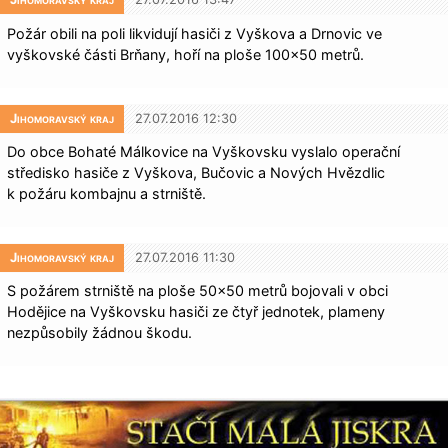
Požár obili na poli likvidují hasiči z Vyškova a Drnovic ve
vyškovské části Brňany, hoří na ploše 100×50 metrů.
Jihomoravský kraj
27.07.2016 12:30
Do obce Bohaté Málkovice na Vyškovsku vyslalo operační
středisko hasiče z Vyškova, Bučovic a Nových Hvězdlic
k požáru kombajnu a strniště.
Jihomoravský kraj
27.07.2016 11:30
S požárem strniště na ploše 50×50 metrů bojovali v obci
Hodějice na Vyškovsku hasiči ze čtyř jednotek, plameny
nezpůsobily žádnou škodu.