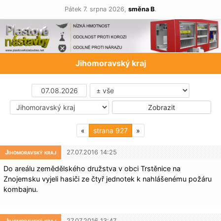
Pátek 7. srpna 2026,
směna B
.
Jihomoravský kraj
«
927
»
Jihomoravský kraj
27.07.2016 14:25
Do areálu zemědělského družstva v obci Trstěnice na
Znojemsku vyjeli hasiči ze čtyř jednotek k nahlášenému požáru
kombajnu.
Jihomoravský kraj
27.07.2016 13:47