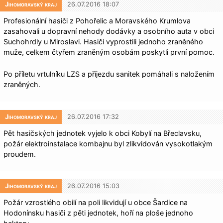
Jihomoravský kraj
26.07.2016 18:07
Profesionální hasiči z Pohořelic a Moravského Krumlova
zasahovali u dopravní nehody dodávky a osobního auta v obci
Suchohrdly u Miroslavi. Hasiči vyprostili jednoho zraněného
muže, celkem čtyřem zraněným osobám poskytli první pomoc.
Po příletu vrtulníku LZS a příjezdu sanitek pomáhali s naložením
zraněných.
Jihomoravský kraj
26.07.2016 17:32
Pět hasičských jednotek vyjelo k obci Kobylí na Břeclavsku,
požár elektroinstalace kombajnu byl zlikvidován vysokotlakým
proudem.
Jihomoravský kraj
26.07.2016 15:03
Požár vzrostlého obilí na poli likvidují u obce Šardice na
Hodonínsku hasiči z pěti jednotek, hoří na ploše jednoho